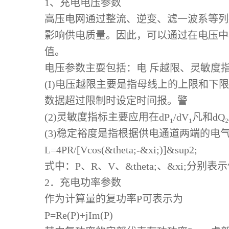
1、充电电压参数
高压电网通过整流、逆变、滤一波系等列
影响供电质量。因此，可以通过在电压中
值。
电压参数主耍包括：电 斥越限、灵敏度
(I)电压越限主要是指母线上的上限和下
数据超过限制时设定时间报。警
(2)灵敏度指标主要应用在dP₁/dV₁凡和
(3)稳定裕度是指根据供电通道两端的电
L=4PR/[Vcos(&theta;-&xi;)]&sup2;
式中：P、R、V、&theta;、&xi
2．充电功率参数
作为计算量的复功率P可表示为
P=Re(P)+jIm(P)