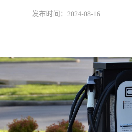
发布时间：2024-08-16