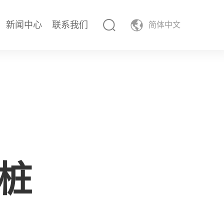
新闻中心
联系我们
简体中文
桩