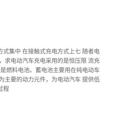
式集中 在接触式充电方式上七 随者电
，求电动汽车充电采用的是恒压限 流充
类是燃料电池。蓄电池主要用在纯电动车
为主要的动力元件，为电动汽车 提供低
过程