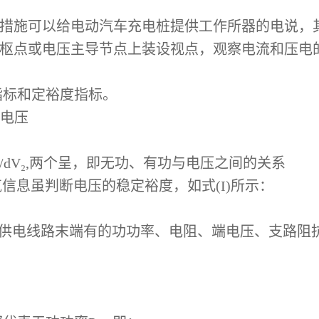
措施可以给电动汽车充电桩提供工作所器的电说，
枢点或电压主导节点上装设视点，观察电流和压电
指标和定裕度指标。
限电压
dQ₂/dV₂,两个呈，即无功、有功与电压之间的关系
气信息虽判断电压的稳定裕度，如式(I)所示：
;分别表示供电线路末端有的功功率、电阻、端电压、支路