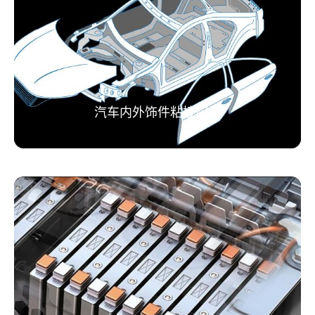
（模具成本降60%）、异材兼容（钢铝复合无忧）、静谧舒
适（降噪3&ndash;5dB）及维修友好。随着UV固化胶、导热
结构胶等新型胶粘剂的开发，胶接工艺将进一步推动电动大
巴向轻量化、高品质与智能化演进。
了解更多
汽车内外饰件粘接应用
汽车内外饰件粘接应用
了解更多