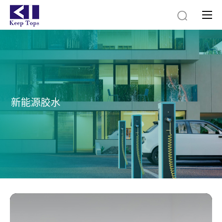
新
能
源
胶
新能源胶水
水